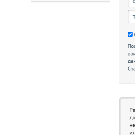
ШЛАНГИ ЗАДНЕГО
КОНДИЦИОНЕРА
Пос
ва
ден
Сп
Ре
до
не
их