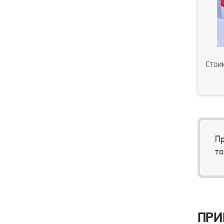
Стои
Пр
то
ПРИ