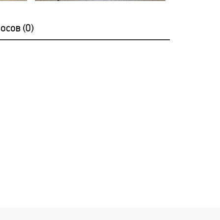
осов (
0
)