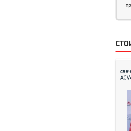
пр
СТО
свеч
ACV4