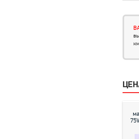
В
вы
км
ЦЕН
ма
75