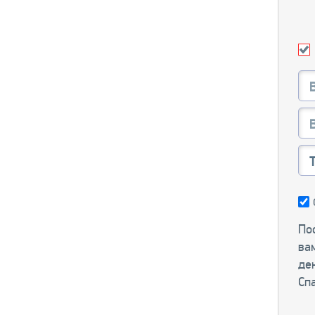
Пос
ва
ден
Сп