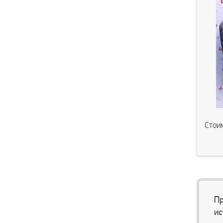
Стои
Пр
ис