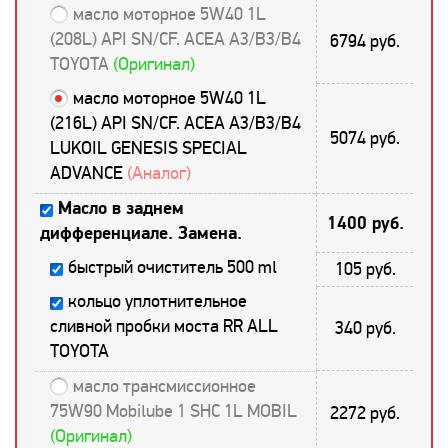
масло моторное 5W40 1L
(208L) API SN/CF. ACEA A3/B3/B4
6794 руб.
TOYOTA
(Оригинал)
масло моторное 5W40 1L
(216L) API SN/CF. ACEA A3/B3/B4
5074 руб.
LUKOIL GENESIS SPECIAL
ADVANCE
(Аналог)
Масло в заднем
1400 руб.
дифференциале. Замена.
быстрый очиститель 500 ml
105 руб.
кольцо уплотнительное
сливной пробки моста RR ALL
340 руб.
TOYOTA
масло трансмиссионное
75W90 Mobilube 1 SHC 1L MOBIL
2272 руб.
(Оригинал)