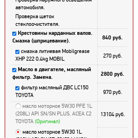
автомобиля.
Проверка щеток
стеклоочистителя.
Крестовины карданных валов.
840 руб.
Смазка (шприцевание).
смазка литиевая Mobilgrease
270 руб.
XHP 222 0.4kg MOBIL
Масло в двигателе, масляный
2800 руб.
фильтр. Замена.
фильтр масляный ДВС LC150
970 руб.
TOYOTA
масло моторное 5W30 PFE 1L
(208L) API SN/SN PLUS. ACEA C2
13104 руб.
TOYOTA
(Оригинал)
масло моторное 5W30 1L