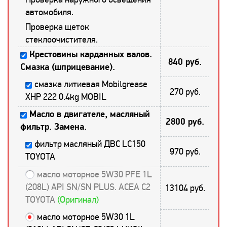
автомобиля.
Проверка щеток
стеклоочистителя.
Крестовины карданных валов.
840 руб.
Смазка (шприцевание).
смазка литиевая Mobilgrease
270 руб.
XHP 222 0.4kg MOBIL
Масло в двигателе, масляный
2800 руб.
фильтр. Замена.
фильтр масляный ДВС LC150
970 руб.
TOYOTA
масло моторное 5W30 PFE 1L
(208L) API SN/SN PLUS. ACEA C2
13104 руб.
TOYOTA
(Оригинал)
масло моторное 5W30 1L