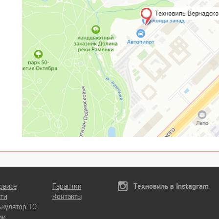
рвисе
Гарантии
Техновиль в Instagram
уги
Контакты
ькулятор ТО
ии